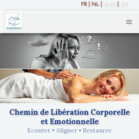
FR
|
NL
|
ENG
|
DE
Massage & Healing
Ope
Chemin de Libération Corporelle
et Emotionnelle
Ecouter • Aligner • Restaurer